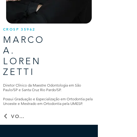
CROSP 35962
MARCO
A.
LOREN
ZETTI
Diretor Clínico da Maestre Odontologia em São
Paulo/SP e Santa Cruz Rio Pardo/SP.
Possui Graduação e Especialização em Ortodontia pela
Unoeste e Mestrado em Ortodontia pela UMESP.
VOLTAR